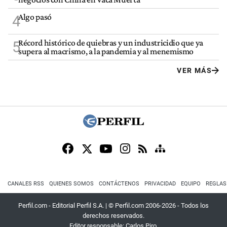
Algo pasó
4
Récord histórico de quiebras y un industricidio que ya
5
supera al macrismo, a la pandemia y al menemismo
VER MÁS
CANALES RSS
QUIENES SOMOS
CONTÁCTENOS
PRIVACIDAD
EQUIPO
REGLAS
Perfil.com - Editorial Perfil S.A.
| © Perfil.com 2006-2026 - Todos los
derechos reservados.
Editor responsable: Carlos Piro.