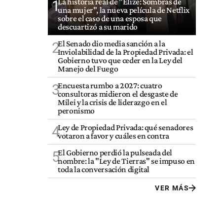
La historia real de "Elize: Sombras de
1
una mujer", la nueva película de Netflix
sobre el caso de una esposa que
descuartizó a su marido
El Senado dio media sanción a la
2
Inviolabilidad de la Propiedad Privada: el
Gobierno tuvo que ceder en la Ley del
Manejo del Fuego
Encuesta rumbo a 2027: cuatro
3
consultoras midieron el desgaste de
Milei y la crisis de liderazgo en el
peronismo
Ley de Propiedad Privada: qué senadores
4
votaron a favor y cuáles en contra
El Gobierno perdió la pulseada del
5
nombre: la "Ley de Tierras" se impuso en
toda la conversación digital
VER MÁS