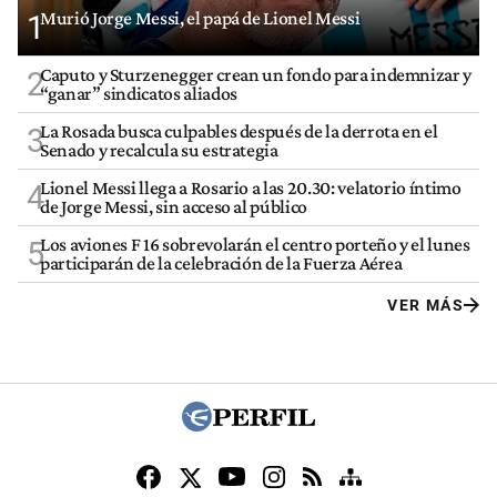
Murió Jorge Messi, el papá de Lionel Messi
1
Caputo y Sturzenegger crean un fondo para indemnizar y
2
“ganar” sindicatos aliados
La Rosada busca culpables después de la derrota en el
3
Senado y recalcula su estrategia
Lionel Messi llega a Rosario a las 20.30: velatorio íntimo
4
de Jorge Messi, sin acceso al público
Los aviones F 16 sobrevolarán el centro porteño y el lunes
5
participarán de la celebración de la Fuerza Aérea
VER MÁS