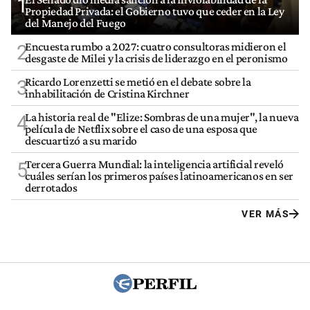
1
Propiedad Privada: el Gobierno tuvo que ceder en la Ley
del Manejo del Fuego
Encuesta rumbo a 2027: cuatro consultoras midieron el
2
desgaste de Milei y la crisis de liderazgo en el peronismo
Ricardo Lorenzetti se metió en el debate sobre la
3
inhabilitación de Cristina Kirchner
La historia real de "Elize: Sombras de una mujer", la nueva
4
película de Netflix sobre el caso de una esposa que
descuartizó a su marido
Tercera Guerra Mundial: la inteligencia artificial reveló
5
cuáles serían los primeros países latinoamericanos en ser
derrotados
VER MÁS