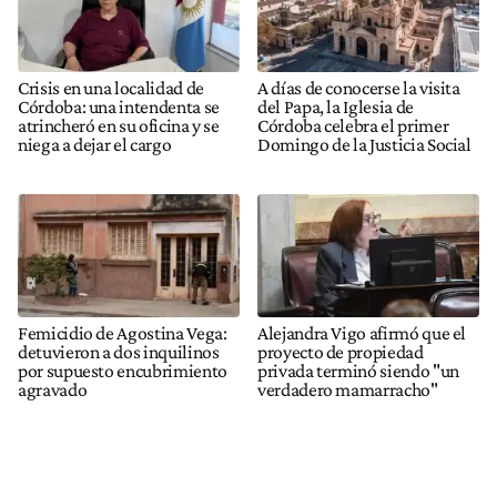
Crisis en una localidad de
A días de conocerse la visita
Córdoba: una intendenta se
del Papa, la Iglesia de
atrincheró en su oficina y se
Córdoba celebra el primer
niega a dejar el cargo
Domingo de la Justicia Social
Femicidio de Agostina Vega:
Alejandra Vigo afirmó que el
detuvieron a dos inquilinos
proyecto de propiedad
por supuesto encubrimiento
privada terminó siendo "un
agravado
verdadero mamarracho"