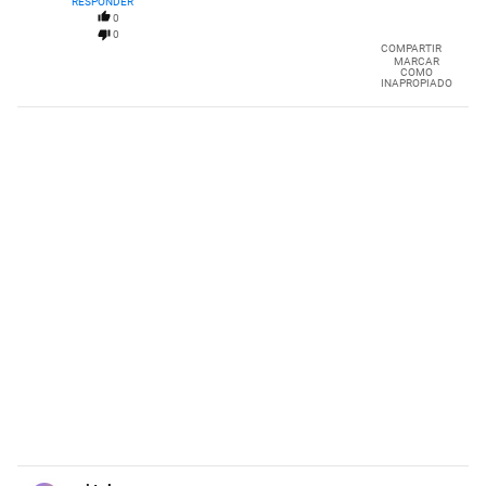
RESPONDER
0
0
COMPARTIR
MARCAR
COMO
INAPROPIADO
Comentario de uri tal.