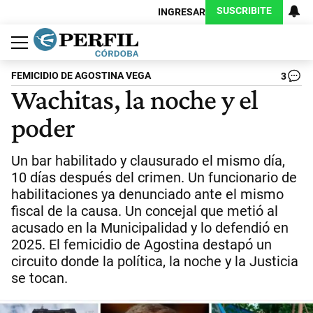
SUSCRIBITE
INGRESAR
Política
Economía
Judiciales
Sociedad
Cultura
Espectáculos
Deportes
Protagonistas
FEMICIDIO DE AGOSTINA VEGA
3
Wachitas, la noche y el
poder
Un bar habilitado y clausurado el mismo día,
10 días después del crimen. Un funcionario de
habilitaciones ya denunciado ante el mismo
fiscal de la causa. Un concejal que metió al
acusado en la Municipalidad y lo defendió en
2025. El femicidio de Agostina destapó un
circuito donde la política, la noche y la Justicia
se tocan.