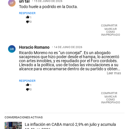
uri tal
15 DE JUNIO DE 2026
UT
Todo huele a podrido en la Docta.
RESPONDER
1
0
COMPARTIR
MARCAR
COMO
INAPROPIADO
Comentario de Horacio Romano.
Horacio Romano
14 DE JUNIO DE 2026
HR
Ricardo Moreno no es “un concejal”. Es un abogado
sacapresos que hizo poder desde el hampa, lo acrecentó
con artes innobles, y es repudiado por el Foro cordobés.
Llevado a la política, uso de todas las vinculaciones a su
alcance para encaramarse dentro de su partido y obtener
múltiples ventajas para sí y para sus “protegidos”. Hoy lo
Leer mas
paga con la destitución (disfrazada de renuncia) pero
podría haber sido con la cárcel. Y sería justicia.
RESPONDER
1
0
COMPARTIR
MARCAR
COMO
INAPROPIADO
CONVERSACIONES ACTIVAS
Este listado muestra los artículos con más comentarios en los últimos 
Un artículo de tendencia con el título "La inflación en CABA marcó 2,
La inflación en CABA marcó 2,9% en julio y acumula