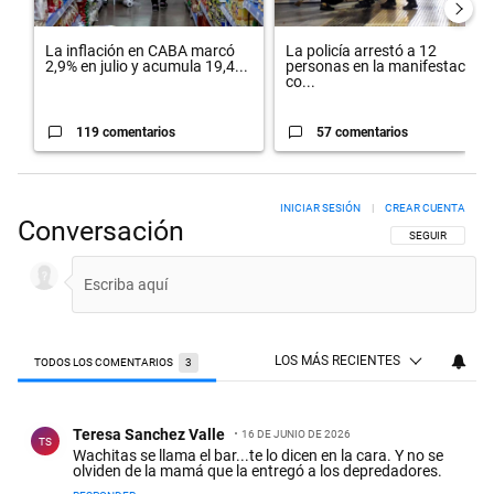
La inflación en CABA marcó
La policía arrestó a 12
2,9% en julio y acumula 19,4...
personas en la manifestación
co...
119 comentarios
57 comentarios
INICIAR SESIÓN
|
CREAR CUENTA
Conversación
SIGA ESTA CON
SEGUIR
LOS MÁS RECIENTES
TODOS LOS COMENTARIOS
3
Todos los comentarios
Comentario de Teresa Sanchez Valle.
Teresa Sanchez Valle
16 DE JUNIO DE 2026
TS
Wachitas se llama el bar...te lo dicen en la cara. Y no se
olviden de la mamá que la entregó a los depredadores.