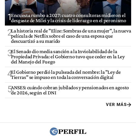
1
Encuesta rumbo a 2027: cuatro consultoras midieron el
desgaste de Milei y la crisis de liderazgo en el peronismo
2
La historia real de "Elize: Sombras de una mujer", la nueva
película de Netflix sobre el caso de una esposa que
descuartizó a su marido
3
El Senado dio media sanción a la Inviolabilidad de la
Propiedad Privada: el Gobierno tuvo que ceder en la Ley
del Manejo del Fuego
4
El Gobierno perdió la pulseada del nombre: la "Ley de
Tierras" se impuso en toda la conversación digital
5
ANSES: cuándo cobran jubilados y pensionados en agosto
de 2026, según el DNI
VER MÁS