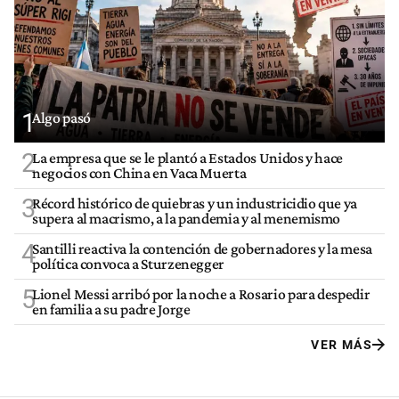
1
Algo pasó
2
La empresa que se le plantó a Estados Unidos y hace
negocios con China en Vaca Muerta
3
Récord histórico de quiebras y un industricidio que ya
supera al macrismo, a la pandemia y al menemismo
4
Santilli reactiva la contención de gobernadores y la mesa
política convoca a Sturzenegger
5
Lionel Messi arribó por la noche a Rosario para despedir
en familia a su padre Jorge
VER MÁS