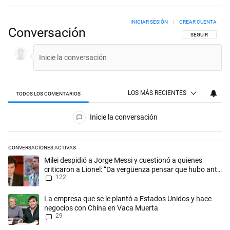
INICIAR SESIÓN
|
CREAR CUENTA
Conversación
SIGA ESTA CON
SEGUIR
LOS MÁS RECIENTES
TODOS LOS COMENTARIOS
Todos los comentarios
Inicie la conversación
CONVERSACIONES ACTIVAS
Este listado muestra los artículos con más comentarios en los últimos 
Un artículo de tendencia con el título "Milei despidió a Jorge Messi y
Milei despidió a Jorge Messi y cuestionó a quienes
criticaron a Lionel: “Da vergüenza pensar que hubo anti-
122
Messi”
Un artículo de tendencia con el título "La empresa que se le plantó 
La empresa que se le plantó a Estados Unidos y hace
negocios con China en Vaca Muerta
29