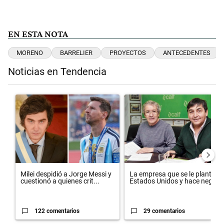
EN ESTA NOTA
MORENO
BARRELIER
PROYECTOS
ANTECEDENTES
Noticias en Tendencia
Este listado muestra los artículos con más comentarios en los últimos 
Un artículo de tendencia con el título "Milei despidió a Jorge Messi
Un artículo de tendencia con el
Milei despidió a Jorge Messi y
La empresa que se le plantó a
cuestionó a quienes crit...
Estados Unidos y hace neg...
122 comentarios
29 comentarios