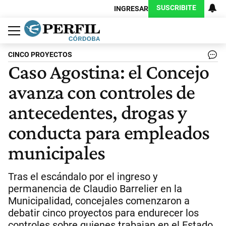
SUSCRIBITE
INGRESAR
Política
Economía
Judiciales
Sociedad
Cultura
Espectáculos
Deportes
Protagonistas
CINCO PROYECTOS
Caso Agostina: el Concejo
avanza con controles de
antecedentes, drogas y
conducta para empleados
municipales
Tras el escándalo por el ingreso y
permanencia de Claudio Barrelier en la
Municipalidad, concejales comenzaron a
debatir cinco proyectos para endurecer los
controles sobre quienes trabajan en el Estado