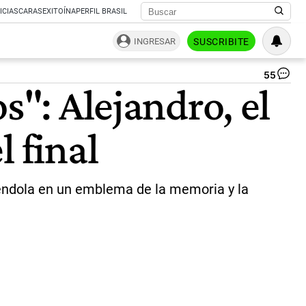
ICIAS
CARAS
EXITOÍNA
PERFIL BRASIL
INGRESAR
SUSCRIBITE
55
Ale
s": Alejandro, el
el
hij
de
 final
Ta
Al
|
Ca
X
iéndola en un emblema de la memoria y la