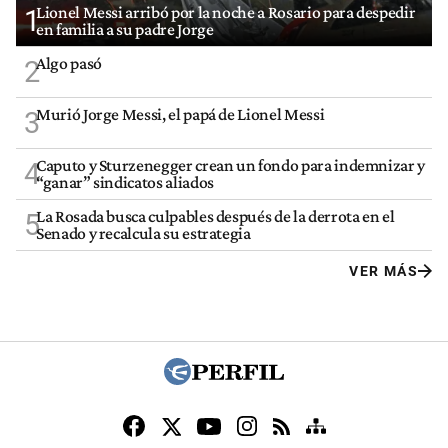
Lionel Messi arribó por la noche a Rosario para despedir
1
en familia a su padre Jorge
Algo pasó
2
Murió Jorge Messi, el papá de Lionel Messi
3
Caputo y Sturzenegger crean un fondo para indemnizar y
4
“ganar” sindicatos aliados
La Rosada busca culpables después de la derrota en el
5
Senado y recalcula su estrategia
VER MÁS