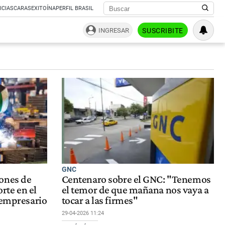
ICIAS
CARAS
EXITOÍNA
PERFIL BRASIL
INGRESAR
SUSCRIBITE
GNC
ones de
Centenaro sobre el GNC: "Tenemos
orte en el
el temor de que mañana nos vaya a
 empresario
tocar a las firmes"
29-04-2026 11:24