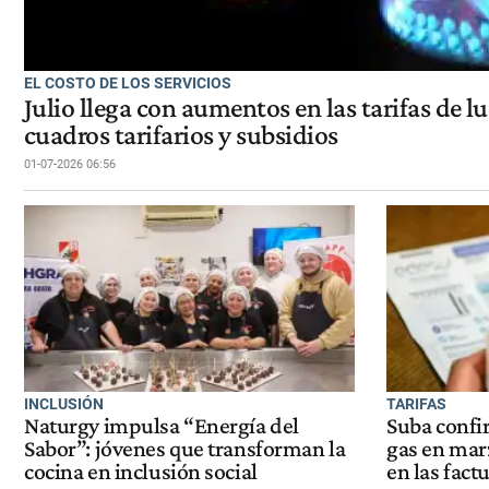
EL COSTO DE LOS SERVICIOS
Julio llega con aumentos en las tarifas de l
cuadros tarifarios y subsidios
01-07-2026 06:56
INCLUSIÓN
TARIFAS
Naturgy impulsa “Energía del
Suba confir
Sabor”: jóvenes que transforman la
gas en marz
cocina en inclusión social
en las fact