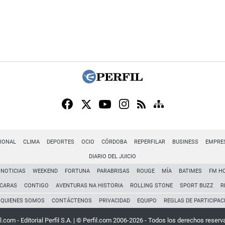
IONAL
CLIMA
DEPORTES
OCIO
CÓRDOBA
REPERFILAR
BUSINESS
EMPRE
DIARIO DEL JUICIO
NOTICIAS
WEEKEND
FORTUNA
PARABRISAS
ROUGE
MÍA
BATIMES
FM H
CARAS
CONTIGO
AVENTURAS NA HISTORIA
ROLLING STONE
SPORT BUZZ
R
QUIENES SOMOS
CONTÁCTENOS
PRIVACIDAD
EQUIPO
REGLAS DE PARTICIPAC
l.com - Editorial Perfil S.A.
| © Perfil.com 2006-2026 - Todos los derechos reserv