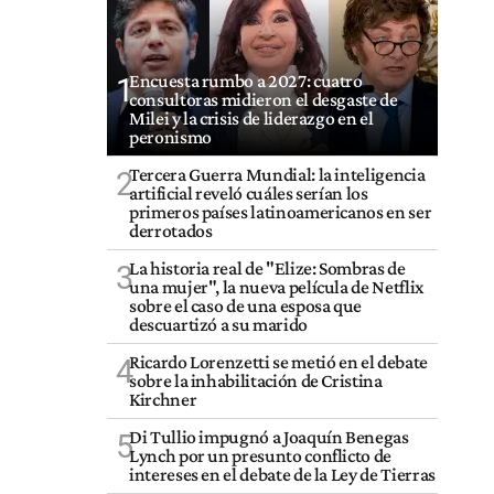
Encuesta rumbo a 2027: cuatro
1
consultoras midieron el desgaste de
Milei y la crisis de liderazgo en el
peronismo
Tercera Guerra Mundial: la inteligencia
2
artificial reveló cuáles serían los
primeros países latinoamericanos en ser
derrotados
La historia real de "Elize: Sombras de
3
una mujer", la nueva película de Netflix
sobre el caso de una esposa que
descuartizó a su marido
Ricardo Lorenzetti se metió en el debate
4
sobre la inhabilitación de Cristina
Kirchner
Di Tullio impugnó a Joaquín Benegas
5
Lynch por un presunto conflicto de
intereses en el debate de la Ley de Tierras