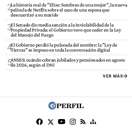
La historia real de "Elize: Sombras de una mujer", la nueva
2
película de Netflix sobre el caso de una esposa que
descuartizó a su marido
El Senado dio media sanción a la Inviolabilidad de la
3
Propiedad Privada: el Gobierno tuvo que ceder en la Ley
del Manejo del Fuego
El Gobierno perdió la pulseada del nombre: la "Ley de
4
Tierras" se impuso en toda la conversación digital
ANSES: cuándo cobran jubilados y pensionados en agosto
5
de 2026, según el DNI
VER MÁS