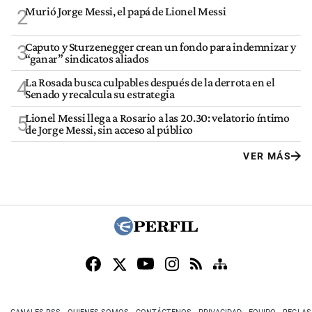
Murió Jorge Messi, el papá de Lionel Messi
2
Caputo y Sturzenegger crean un fondo para indemnizar y
3
“ganar” sindicatos aliados
La Rosada busca culpables después de la derrota en el
4
Senado y recalcula su estrategia
Lionel Messi llega a Rosario a las 20.30: velatorio íntimo
5
de Jorge Messi, sin acceso al público
VER MÁS