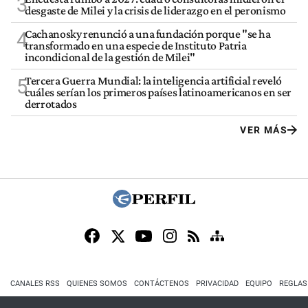
3
desgaste de Milei y la crisis de liderazgo en el peronismo
Cachanosky renunció a una fundación porque "se ha
4
transformado en una especie de Instituto Patria
incondicional de la gestión de Milei"
Tercera Guerra Mundial: la inteligencia artificial reveló
5
cuáles serían los primeros países latinoamericanos en ser
derrotados
VER MÁS
CANALES RSS
QUIENES SOMOS
CONTÁCTENOS
PRIVACIDAD
EQUIPO
REGLAS