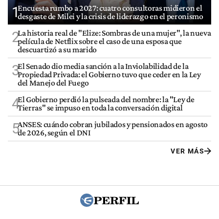
Encuesta rumbo a 2027: cuatro consultoras midieron el
1
desgaste de Milei y la crisis de liderazgo en el peronismo
La historia real de "Elize: Sombras de una mujer", la nueva
2
película de Netflix sobre el caso de una esposa que
descuartizó a su marido
El Senado dio media sanción a la Inviolabilidad de la
3
Propiedad Privada: el Gobierno tuvo que ceder en la Ley
del Manejo del Fuego
El Gobierno perdió la pulseada del nombre: la "Ley de
4
Tierras" se impuso en toda la conversación digital
ANSES: cuándo cobran jubilados y pensionados en agosto
5
de 2026, según el DNI
VER MÁS