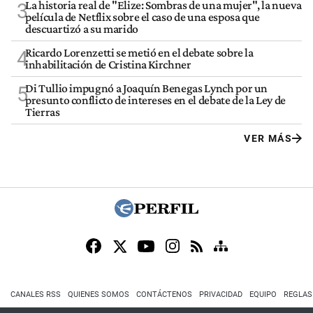
La historia real de "Elize: Sombras de una mujer", la nueva
3
película de Netflix sobre el caso de una esposa que
descuartizó a su marido
Ricardo Lorenzetti se metió en el debate sobre la
4
inhabilitación de Cristina Kirchner
Di Tullio impugnó a Joaquín Benegas Lynch por un
5
presunto conflicto de intereses en el debate de la Ley de
Tierras
VER MÁS
CANALES RSS
QUIENES SOMOS
CONTÁCTENOS
PRIVACIDAD
EQUIPO
REGLAS