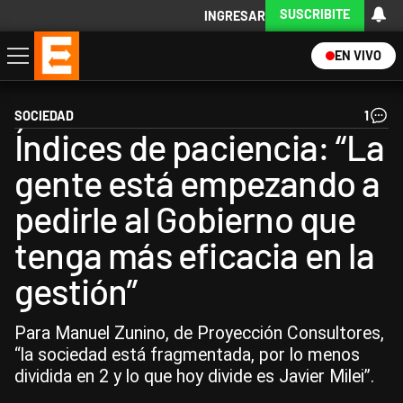
SUSCRIBITE
INGRESAR
EN VIVO
Economía
Política
Internacional
Actualidad
Descargá la App
SOCIEDAD
1
Índices de paciencia: “La
gente está empezando a
pedirle al Gobierno que
tenga más eficacia en la
gestión”
Para Manuel Zunino, de Proyección Consultores,
“la sociedad está fragmentada, por lo menos
dividida en 2 y lo que hoy divide es Javier Milei”.