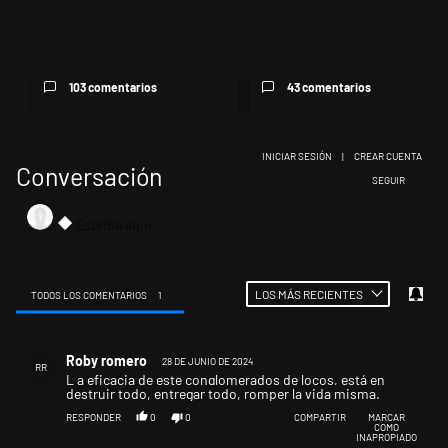
El Banco Central no pudo dar
Aeropuertos: el "empleado
precisiones sobre un sobra...
fallado" debe tomar una
decis...
103 comentarios
43 comentarios
INICIAR SESIÓN
|
CREAR CUENTA
Conversación
SIGA ESTA CONV
SEGUIR
LOS MÁS RECIENTES
TODOS LOS COMENTARIOS
1
Todos los comentarios
Comentario de Roby romero.
Roby romero
28 DE JUNIO DE 2024
RR
L a eficacia de este conglomerados de locos, está en
destruir todo, entregar todo, romper la vida misma.
RESPONDER
0
0
COMPARTIR
MARCAR
COMO
INAPROPIADO