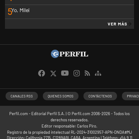
5
Yo, Milei
VER MÁS
CANALES RSS
QUIENES SOMOS
CONTÁCTENOS
PRIVAC
Perfil.com - Editorial Perfil S.A.
| © Perfil.com 2006-2026 - Todos los
derechos reservados.
Editor responsable: Carlos Piro.
Registro de la propiedad intelectual RL-2024-31002957-APN-DNDA#MJ
Dirección:
California 2715
,
C1289ABI
,
CABA, Argentina
| Teléfono:
+54 9 11