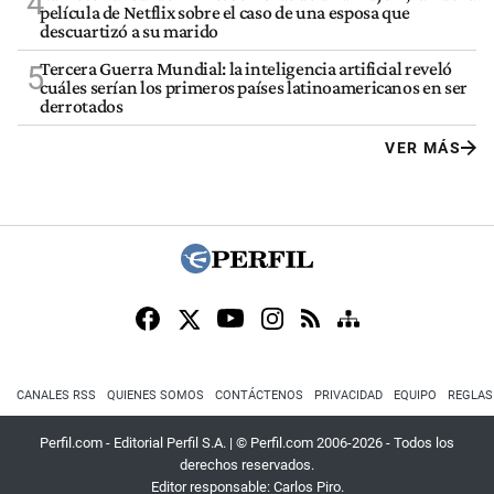
4
película de Netflix sobre el caso de una esposa que
descuartizó a su marido
Tercera Guerra Mundial: la inteligencia artificial reveló
5
cuáles serían los primeros países latinoamericanos en ser
derrotados
VER MÁS
CANALES RSS
QUIENES SOMOS
CONTÁCTENOS
PRIVACIDAD
EQUIPO
REGLAS
Perfil.com - Editorial Perfil S.A.
| © Perfil.com 2006-2026 - Todos los
derechos reservados.
Editor responsable: Carlos Piro.