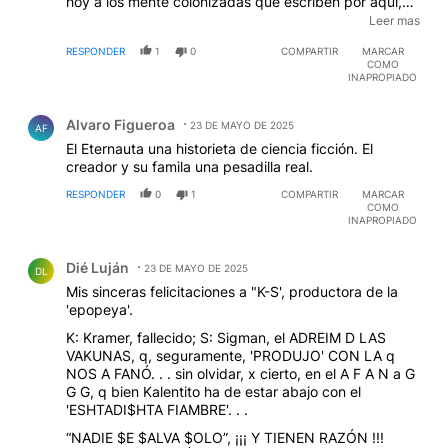
hoy a los mente colonizadas qué escriben por aquí,
porque será? Cabe hacerce muchas preguntas sobre
Leer mas
la historia del autor y su FLIA y hacerse preguntas
RESPONDER
1
0
COMPARTIR
MARCAR
hace pensar y eso les molesta a los adalides de 'la
COMO
libertad ' saludos
INAPROPIADO
Comentario de Alvaro Figueroa.
Alvaro Figueroa
23 DE MAYO DE 2025
AF
El Eternauta una historieta de ciencia ficción. El
creador y su famila una pesadilla real.
RESPONDER
0
1
COMPARTIR
MARCAR
COMO
INAPROPIADO
Comentario de Dié Luján.
Dié Luján
23 DE MAYO DE 2025
DL
Mis sinceras felicitaciones a "K-S', productora de la
'epopeya'.
K: Kramer, fallecido; S: Sigman, el ADREIM D LAS
VAKUNAS, q, seguramente, 'PRODUJO' CON LA q
NOS A FANÓ. . . sin olvidar, x cierto, en el A F A N a G
G G, q bien Kalentito ha de estar abajo con el
'ESHTADI$HTA FIAMBRE'. . .
“NADIE $E $ALVA $OLO”, ¡¡¡ Y TIENEN RAZÓN !!!