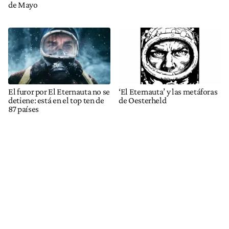
de Mayo
El furor por El Eternauta no se
‘El Eternauta’ y las metáforas
detiene: está en el top ten de
de Oesterheld
87 países