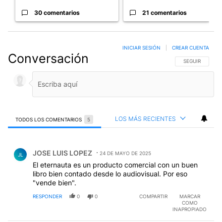
30 comentarios
21 comentarios
INICIAR SESIÓN
|
CREAR CUENTA
Conversación
SIGA ESTA CO
SEGUIR
LOS MÁS RECIENTES
TODOS LOS COMENTARIOS
5
Todos los comentarios
Comentario de JOSE LUIS LOPEZ.
JOSE LUIS LOPEZ
24 DE MAYO DE 2025
JL
El eternauta es un producto comercial con un buen
libro bien contado desde lo audiovisual. Por eso
"vende bien".
RESPONDER
0
0
COMPARTIR
MARCAR
COMO
INAPROPIADO