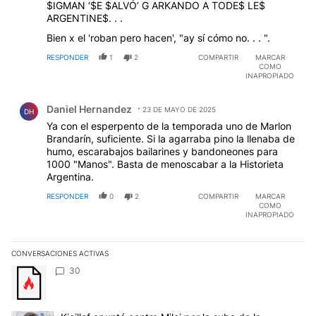
$IGMAN ‘$E $ALVÓ’ G ARKANDO A TODE$ LE$
ARGENTINE$. . .
Bien x el 'roban pero hacen', "ay sí cómo no. . . ".
RESPONDER
1
2
COMPARTIR
MARCAR
COMO
INAPROPIADO
Comentario de Daniel Hernandez.
Daniel Hernandez
23 DE MAYO DE 2025
DH
Ya con el esperpento de la temporada uno de Marlon
Brandarín, suficiente. Si la agarraba pino la llenaba de
humo, escarabajos bailarines y bandoneones para
1000 "Manos". Basta de menoscabar a la Historieta
Argentina.
RESPONDER
0
2
COMPARTIR
MARCAR
COMO
INAPROPIADO
CONVERSACIONES ACTIVAS
Este listado muestra los artículos con más comentarios en los últim
Un artículo de tendencia con el título "" con 30 comentarios.
30