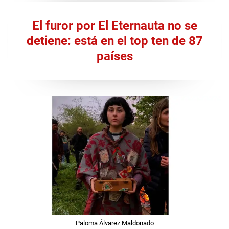
El furor por El Eternauta no se
detiene: está en el top ten de 87
países
Paloma Álvarez Maldonado