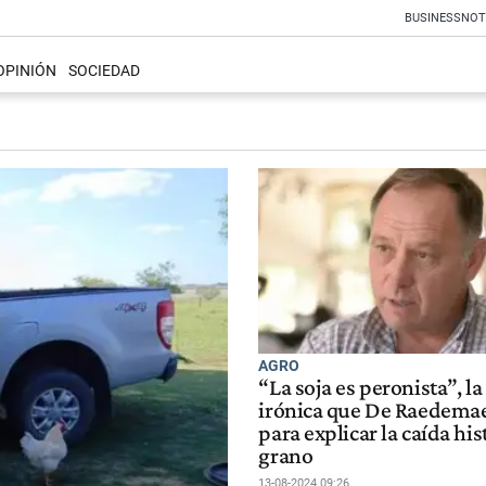
BUSINESS
NOT
OPINIÓN
SOCIEDAD
AGRO
“La soja es peronista”, la
irónica que De Raedemae
para explicar la caída his
grano
13-08-2024 09:26