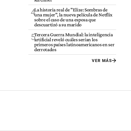
La historia real de "Elize: Sombras de
4
una mujer", la nueva película de Netflix
sobre el caso de una esposa que
descuartizó a su marido
Tercera Guerra Mundial: la inteligencia
5
artificial reveló cuáles serían los
primeros países latinoamericanos en ser
derrotados
VER MÁS