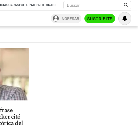
ICIAS
CARAS
EXITOÍNA
PERFIL BRASIL
INGRESAR
SUSCRIBITE
 frase
ker citó
tórica del