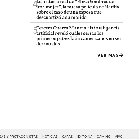
La historia real de "Elize: Sombras de
4
una mujer", la nueva película de Netflix
sobre el caso de una esposa que
descuartizó a su marido
Tercera Guerra Mundial: la inteligencia
5
artificial reveló cuáles serían los
primeros países latinoamericanos en ser
derrotados
VER MÁS
SAS Y PROTAGONISTAS
NOTICIAS
CARAS
EXITOINA
GAMING
VIVO