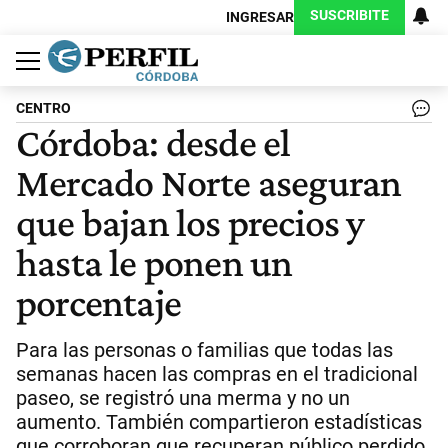
SUSCRIBITE
INGRESAR
Política
Economía
Judiciales
Sociedad
Cultura
Espectáculos
Deportes
Protagonistas
CENTRO
Córdoba: desde el
Mercado Norte aseguran
que bajan los precios y
hasta le ponen un
porcentaje
Para las personas o familias que todas las
semanas hacen las compras en el tradicional
paseo, se registró una merma y no un
aumento. También compartieron estadísticas
que corroboran que recuperan público perdido