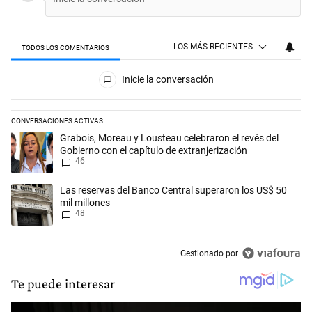
LOS MÁS RECIENTES
TODOS LOS COMENTARIOS
Todos los comentarios
Inicie la conversación
CONVERSACIONES ACTIVAS
Este listado muestra los artículos con más comentarios en los últimos 
Un artículo de tendencia con el título "Grabois, Moreau y Lousteau cele
Grabois, Moreau y Lousteau celebraron el revés del
Gobierno con el capítulo de extranjerización
46
Un artículo de tendencia con el título "Las reservas del Banco Central
Las reservas del Banco Central superaron los US$ 50
mil millones
48
Gestionado por