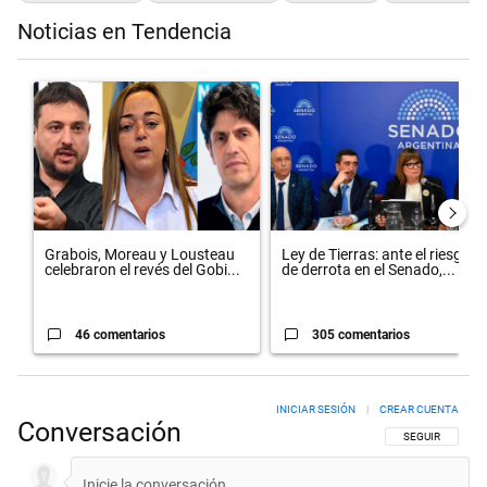
Noticias en Tendencia
Este listado muestra los artículos con más comentarios en los últimos 
Un artículo de tendencia con el título "Grabois, Moreau y Lousteau c
Un artículo de tendencia con el t
Grabois, Moreau y Lousteau
Ley de Tierras: ante el riesgo
celebraron el revés del Gobi...
de derrota en el Senado,...
46 comentarios
305 comentarios
INICIAR SESIÓN
|
CREAR CUENTA
Conversación
SIGA ESTA CON
SEGUIR