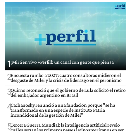
1
¡Mirá en vivo +Perfil!: un canal con gente que piensa
2
Encuesta rumbo a 2027: cuatro consultoras midieron el
desgaste de Milei y la crisis de liderazgo en el peronismo
3
Quirno reconoció que el gobierno de Lula solicitó el retiro
del embajador argentino en Brasil
4
Cachanosky renunció a una fundación porque "se ha
transformado en una especie de Instituto Patria
incondicional de la gestión de Milei"
5
Tercera Guerra Mundial: la inteligencia artificial reveló
cuáles serían los primeros países latinoamericanos en ser