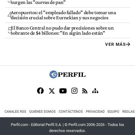
surgen las "cuevas de pan"
Aeropuertos: el "empleado fallado" debe tomar una
4
decisión crucial sobre Eurnekian y sus negocios
El Banco Central no pudo dar precisiones sobre un
5
sobrante de $4 billones: "En algún lado están"
VER MÁS
CANALES RSS
QUIENES SOMOS
CONTÁCTENOS
PRIVACIDAD
EQUIPO
REGLAS
Perfil.com - Editorial Perfil S.A.
| © Perfil.com 2006-2026 - Todos los
derechos reservados.