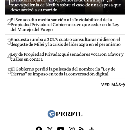
1
nueva película de Netflix sobre el caso de una esposa que
descuartizó a su marido
El Senado dio media sanción a la Inviolabilidad de la
2
Propiedad Privada: el Gobierno tuvo que ceder en la Ley
del Manejo del Fuego
Encuesta rumbo a 2027: cuatro consultoras midieron el
3
desgaste de Milei y la crisis de liderazgo en el peronismo
Ley de Propiedad Privada: qué senadores votaron a favor y
4
cuáles en contra
El Gobierno perdió la pulseada del nombre: la "Ley de
5
Tierras" se impuso en toda la conversación digital
VER MÁS