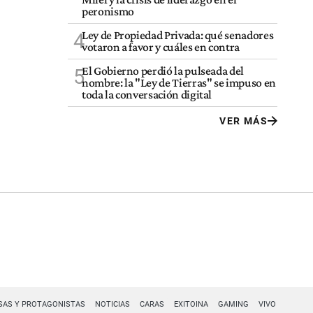
peronismo
Ley de Propiedad Privada: qué senadores
4
votaron a favor y cuáles en contra
El Gobierno perdió la pulseada del
5
nombre: la "Ley de Tierras" se impuso en
toda la conversación digital
VER MÁS
SAS Y PROTAGONISTAS
NOTICIAS
CARAS
EXITOINA
GAMING
VIVO