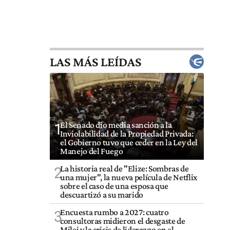
LAS MÁS LEÍDAS
El Senado dio media sanción a la
1
Inviolabilidad de la Propiedad Privada:
el Gobierno tuvo que ceder en la Ley del
Manejo del Fuego
La historia real de "Elize: Sombras de
2
una mujer", la nueva película de Netflix
sobre el caso de una esposa que
descuartizó a su marido
Encuesta rumbo a 2027: cuatro
3
consultoras midieron el desgaste de
Milei y la crisis de liderazgo en el