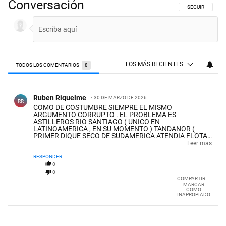
Conversación
SIGA ESTA CON
SEGUIR
LOS MÁS RECIENTES
TODOS LOS COMENTARIOS
8
Todos los comentarios
Comentario de Ruben Riquelme.
Ruben Riquelme
30 DE MARZO DE 2026
RR
COMO DE COSTUMBRE SIEMPRE EL MISMO
ARGUMENTO CORRUPTO . EL PROBLEMA ES
ASTILLEROS RIO SANTIAGO ( UNICO EN
LATINOAMERICA , EN SU MOMENTO ) TANDANOR (
PRIMER DIQUE SECO DE SUDAMERICA ATENDIA FLOTAS
DE TODO EL PLANETA . Y SU VERDADERO NOMBRE
Leer mas
ARSENAL NAVAL BUENOS AIRES ) , FADEA ,
AEROLINEAS, ARSAT Y DEMAS EMPRESAS , QUE SON
RESPONDER
ORGULLO NACIONAL COMO INVAP . Y AHORA
0
TUVIERON LA CARADUREZ Y ATREVIMIENTO DE
0
METERSE CON C.N.E.A. . TOMEN EN CUENTA ESTO . NI
COMPARTIR
LOS DICTADORES SE ATREVIERON A METERSE CON LA
MARCAR
COMO
C.N.EA. . PERO EL QUE IDOLATRA A DELINCUENTE
INAPROPIADO
PATILLA ( POR SUERTE ESTA EN EL AVERNO) ENTREGO
HASTA EL CONDOR