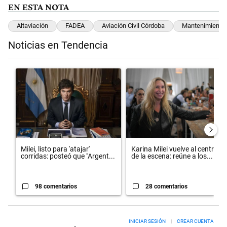
EN ESTA NOTA
Altaviación
FADEA
Aviación Civil Córdoba
Mantenimiento
Noticias en Tendencia
Este listado muestra los artículos con más comentarios en los últimos 
Un artículo de tendencia con el título "Milei, listo para 'atajar' cor
Un artículo de tendencia con el 
Milei, listo para 'atajar'
Karina Milei vuelve al centro
corridas: posteó que "Argent...
de la escena: reúne a los...
98 comentarios
28 comentarios
INICIAR SESIÓN
|
CREAR CUENTA