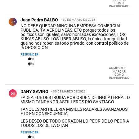
COMO
INAPROPIADO
Comentario de Juan Pedro BALBO.
Juan Pedro BALBO
30 DE MARZO DE 2026
JP
NO DEBE QUEDAR NINGUNA EMPRESA COMERCIAL
PUBLICA, TV, AEROLÍNEAS, ETC porque todos los
políticos son iguales, salvo honradas excepciones, LOS
KUKAS ABUSO, LOS LIBER ABUSO, la única tranquilidad
que no nos roben es todo privado, con control político de
la OPOSICIÓN
RESPONDER
0
0
COMPARTIR
MARCAR
COMO
INAPROPIADO
Comentario de DANY SAVINO.
DANY SAVINO
30 DE MARZO DE 2026
DS
FADEA FUE DESTRUIDA POR ORDEN DE INGLATERRA LO
MISMO TANDANOR ASTILLEROS RIO SANTIAGO
TANQUES ARITILLERIA MISILES RADARES AVANZADOS
ETC EN CONSECUENCIA
LES DESEO DE TODO CORAZON LO PEOR DE LO PEOR A
TODOS LOS DE LA OTAN
RESPONDER
3