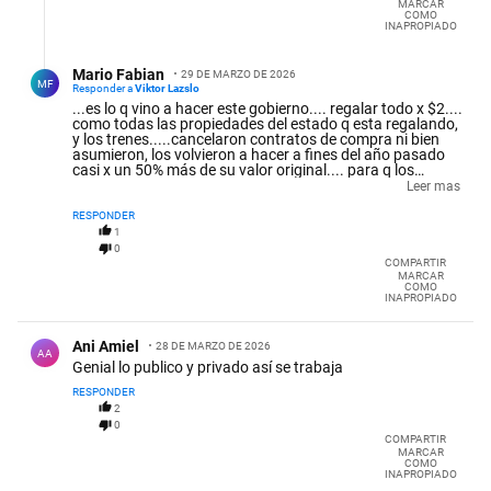
MARCAR
COMO
INAPROPIADO
Respuesta de Mario Fabian.
Mario Fabian
29 DE MARZO DE 2026
MF
Responder a
Viktor Lazslo
...es lo q vino a hacer este gobierno.... regalar todo x $2....
como todas las propiedades del estado q esta regalando,
y los trenes.....cancelaron contratos de compra ni bien
asumieron, los volvieron a hacer a fines del año pasado
casi x un 50% más de su valor original.... para q los
privados no tengan q hacer esa inversión???? Entonces
Leer mas
cual es el fin de privatizar???? Q hagan mier... todo lo q
compramos, y se lleven las ganancias....
RESPONDER
1
0
COMPARTIR
MARCAR
COMO
INAPROPIADO
Comentario de Ani Amiel.
Ani Amiel
28 DE MARZO DE 2026
AA
Genial lo publico y privado así se trabaja
RESPONDER
2
0
COMPARTIR
MARCAR
COMO
INAPROPIADO