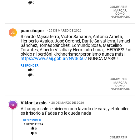
0
COMPARTIR
MARCAR
COMO
INAPROPIADO
Comentario de juan choper.
juan choper
29 DE MARZO DE 2026
JC
Ricardo Massaferro, Víctor Sanabria, Antonio Arrieta,
Heriberto Ávalos, José Coronel, Dante Salvatierra, Ismael
Sánchez, Tomás Sánchez, Edmundo Sosa, Marcelino
Torantes, Alberto Villalba y Hermindo Luna,,, HEROES!!! ni
olvido ni perdón! kirchnerismo/peronismo nunca más!
https://www.saij.gob.ar/NV36507
NUNCA MÁS!!!!
RESPONDER
0
0
COMPARTIR
MARCAR
COMO
INAPROPIADO
Comentario de Viktor Lazslo.
Viktor Lazslo
28 DE MARZO DE 2026
VL
Al hangar solo le hicieron una lavada de cara,y el alquiler
es irrisorio,a Fadea no le queda nada
RESPONDER
1
RESPUESTA
0
0
COMPARTIR