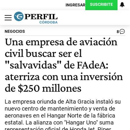
SUSCRIBITE
INGRESAR
Política
Economía
Judiciales
Sociedad
Cultura
Espectáculos
Deportes
Protagonistas
NEGOCIOS
8
Una empresa de aviación
civil buscar ser el
"salvavidas" de FAdeA:
aterriza con una inversión
de $250 millones
La empresa oriunda de Alta Gracia instaló su
nuevo centro de mantenimiento y venta de
aeronaves en el Hangar Norte de la fábrica
estatal. La alianza con "Hangar Uno" suma
representación oficial de HondaJet, Piper,