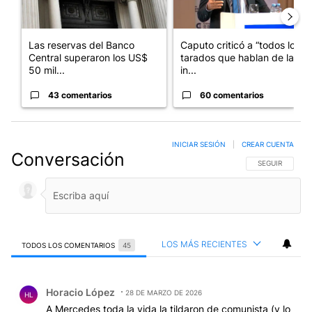
Las reservas del Banco
Caputo criticó a “todos los
Central superaron los US$
tarados que hablan de la
50 mil...
in...
43 comentarios
60 comentarios
INICIAR SESIÓN
|
CREAR CUENTA
Conversación
SIGA ESTA CO
SEGUIR
LOS MÁS RECIENTES
TODOS LOS COMENTARIOS
45
Todos los comentarios
Comentario de Horacio López.
Horacio López
28 DE MARZO DE 2026
HL
A Mercedes toda la vida la tildaron de comunista (y lo