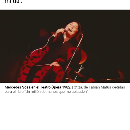
mi tía".
Mercedes Sosa en el Teatro Ópera 1982.
| Gtlza. de Fabián Matus cedidas
para el libro "Un millón de manos que me aplauden"