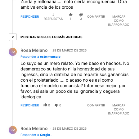
Zurda y millonaria..... noto cierta incongruencia! Otra
ambivalencia de los orcos
4
RESPONDER
COMPARTIR
MARCAR
RESPUESTAS
1
3
COMO
INAPROPIADO
2 respuestas más antiguas
MOSTRAR RESPUESTAS MÁS ANTIGUAS
2
Respuesta de Rosa Melano.
Rosa Melano
28 DE MARZO DE 2026
RM
Responder a
este mensaje
Lo suyo es un mero relato. Yo me baso en hechos. No
desmerezco su talento ni la honestidad de sus
ingresos, sino la diatriba de no repartir sus ganancias
con el proletariado .... o acaso no es asi como
funciona el modelo comunista? Informese mejor, por
favor, asi sale un poco de su ignoracia y ceguera
ideologica.
RESPONDER
0
0
COMPARTIR
MARCAR
COMO
INAPROPIADO
Respuesta de Rosa Melano.
Rosa Melano
28 DE MARZO DE 2026
RM
Responder a
Sergio .