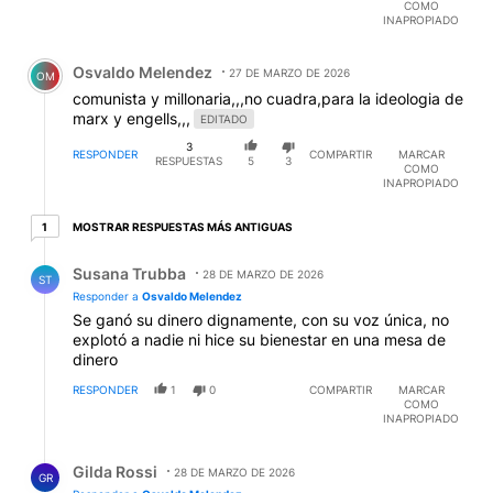
COMO
INAPROPIADO
Comentario de Osvaldo Melendez.
Osvaldo Melendez
27 DE MARZO DE 2026
OM
comunista y millonaria,,,no cuadra,para la ideologia de
marx y engells,,,
EDITADO
3
RESPONDER
COMPARTIR
MARCAR
RESPUESTAS
5
3
COMO
INAPROPIADO
1 respuesta más antiguas
MOSTRAR RESPUESTAS MÁS ANTIGUAS
1
Respuesta de Susana Trubba.
Susana Trubba
28 DE MARZO DE 2026
ST
Responder a
Osvaldo Melendez
Se ganó su dinero dignamente, con su voz única, no
explotó a nadie ni hice su bienestar en una mesa de
dinero
RESPONDER
1
0
COMPARTIR
MARCAR
COMO
INAPROPIADO
Respuesta de Gilda Rossi.
Gilda Rossi
28 DE MARZO DE 2026
GR