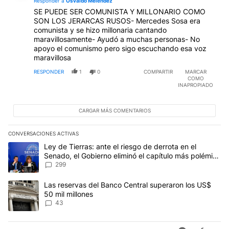
Responder a
Osvaldo Melendez
SE PUEDE SER COMUNISTA Y MILLONARIO COMO
SON LOS JERARCAS RUSOS- Mercedes Sosa era
comunista y se hizo millonaria cantando
maravillosamente- Ayudó a muchas personas- No
apoyo el comunismo pero sigo escuchando esa voz
maravillosa
RESPONDER
1
0
COMPARTIR
MARCAR
COMO
INAPROPIADO
CARGAR MÁS COMENTARIOS
CONVERSACIONES ACTIVAS
Este listado muestra los artículos con más comentarios en los últim
Un artículo de tendencia con el título "Ley de Tierras: ante el ri
Ley de Tierras: ante el riesgo de derrota en el
Senado, el Gobierno eliminó el capítulo más polémico
del proyecto
299
Un artículo de tendencia con el título "Las reservas del Banco Ce
Las reservas del Banco Central superaron los US$
50 mil millones
43