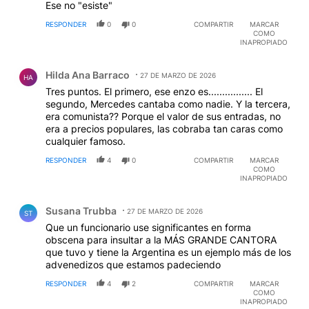
Ese no "esiste"
RESPONDER
0
0
COMPARTIR
MARCAR
COMO
INAPROPIADO
Comentario de Hilda Ana Barraco.
Hilda Ana Barraco
27 DE MARZO DE 2026
HA
Tres puntos. El primero, ese enzo es................ El
segundo, Mercedes cantaba como nadie. Y la tercera,
era comunista?? Porque el valor de sus entradas, no
era a precios populares, las cobraba tan caras como
cualquier famoso.
RESPONDER
4
0
COMPARTIR
MARCAR
COMO
INAPROPIADO
Comentario de Susana Trubba.
Susana Trubba
27 DE MARZO DE 2026
ST
Que un funcionario use significantes en forma
obscena para insultar a la MÁS GRANDE CANTORA
que tuvo y tiene la Argentina es un ejemplo más de los
advenedizos que estamos padeciendo
RESPONDER
4
2
COMPARTIR
MARCAR
COMO
INAPROPIADO