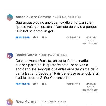
Comentario de Antonio Jose Garnero.
Antonio Jose Garnero
28 DE MARZO DE 2026
AJ
Guarangazo como uno que hoy dio un discurso en
que se veía que estaba inflamado de envidia porque
<Kiciloff se anotó un gol.
RESPONDER
3
0
COMPARTIR
MARCAR
COMO
INAPROPIADO
Comentario de Daniel Garcia.
Daniel Garcia
28 DE MARZO DE 2026
DG
De este Menso Ferreira, un pequeño don nadie,
cuando parta pa' la quinta 'el ñato, no se van a
acordar ni los sanogus que entre arca da y arca da lo
van a lastrar y deyectar. País generoso este, cobra un
sueldo, paga el Señor Conlanuestra.
RESPONDER
2
0
COMPARTIR
MARCAR
COMO
INAPROPIADO
Comentario de Rosa Melano.
Rosa Melano
27 DE MARZO DE 2026
RM