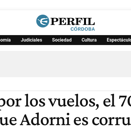
nomía
Judiciales
Sociedad
Cultura
Espectácul
Política
Pymes
Salud
Internacional
Clima
Deportes
Business
Noticias
Caras
por los vuelos, el 
que Adorni es corr