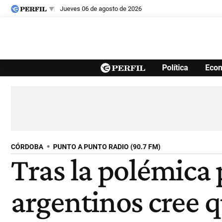
jueves 06 de agosto de 2026
Últimas noticias
Política
Eco
Inicio
Ahora
Opinión
Cultura
Arte
Educación
Videos
Córdoba
Reperfilar
Diario del Juicio
CÓRDOBA
PUNTO A PUNTO RADIO (90.7 FM)
Tras la polémica 
argentinos cree 