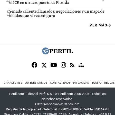
4
el ICE en un aeropuerto de Florida
Senado caliente: llamados, negociaciones y un mapa de
5
aliados que se reconfigura
VER MÁS
CANALES RSS
QUIENES SOMOS
CONTÁCTENOS
PRIVACIDAD
EQUIPO
REGLAS
Perfil.com - Editorial Perfil S.A.
| © Perfil.com 2006-2026 - Todos los
derechos reservados.
Editor responsable: Carlos Piro.
Registro de la propiedad intelectual RL-2024-31002957-APN-DNDA#MJ
Dirección:
California 2715
,
C1289ABI
,
CABA, Argentina
| Teléfono:
+54 9 11