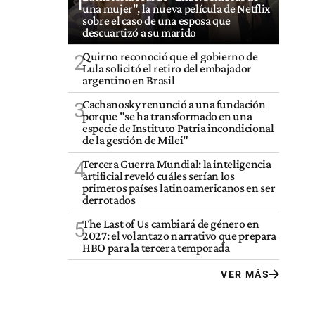
1
una mujer", la nueva película de Netflix
sobre el caso de una esposa que
descuartizó a su marido
Quirno reconoció que el gobierno de
2
Lula solicitó el retiro del embajador
argentino en Brasil
Cachanosky renunció a una fundación
3
porque "se ha transformado en una
especie de Instituto Patria incondicional
de la gestión de Milei"
Tercera Guerra Mundial: la inteligencia
4
artificial reveló cuáles serían los
primeros países latinoamericanos en ser
derrotados
The Last of Us cambiará de género en
5
2027: el volantazo narrativo que prepara
HBO para la tercera temporada
VER MÁS