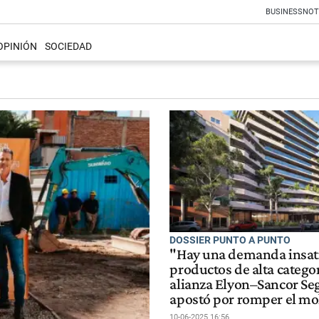
BUSINESS
NOT
OPINIÓN
SOCIEDAD
DOSSIER PUNTO A PUNTO
"Hay una demanda insat
productos de alta categor
alianza Elyon–Sancor Se
apostó por romper el mo
10-06-2025 16:56