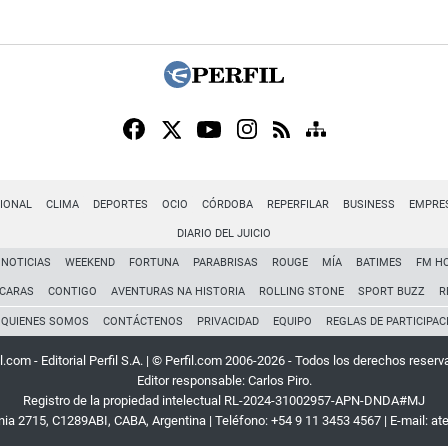
IONAL
CLIMA
DEPORTES
OCIO
CÓRDOBA
REPERFILAR
BUSINESS
EMPRE
DIARIO DEL JUICIO
NOTICIAS
WEEKEND
FORTUNA
PARABRISAS
ROUGE
MÍA
BATIMES
FM H
CARAS
CONTIGO
AVENTURAS NA HISTORIA
ROLLING STONE
SPORT BUZZ
R
QUIENES SOMOS
CONTÁCTENOS
PRIVACIDAD
EQUIPO
REGLAS DE PARTICIPAC
l.com - Editorial Perfil S.A.
| © Perfil.com 2006-2026 - Todos los derechos reserv
Editor responsable: Carlos Piro.
Registro de la propiedad intelectual RL-2024-31002957-APN-DNDA#MJ
rnia 2715
,
C1289ABI
,
CABA, Argentina
| Teléfono:
+54 9 11 3453 4567
| E-mail:
at