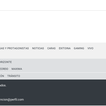
SAS Y PROTAGONISTAS
NOTICIAS
CARAS
EXITOINA
GAMING
VIVO
ORIZONTE
ECREIO
MAXIMA
IÓN
TRÁNSITO
ados.
encion@perfil.com