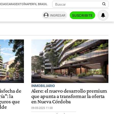
ICIAS
CARAS
EXITOÍNA
PERFIL BRASIL
INGRESAR
SUSCRIBITE
INMOBILIARIO
isfecha de
Alere: el nuevo desarrollo premium
ía": la
que apunta a transformar la oferta
guros que
en Nueva Córdoba
lde
09-05-2025 11:00