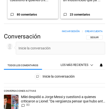
cuestionó a quienes crit...
un industricidio que ya ...
80 comentarios
23 comentarios
INICIAR SESIÓN
|
CREAR CUENTA
Conversación
SIGA ESTA CON
SEGUIR
LOS MÁS RECIENTES
TODOS LOS COMENTARIOS
Todos los comentarios
Inicie la conversación
CONVERSACIONES ACTIVAS
Este listado muestra los artículos con más comentarios en los últimos 
Un artículo de tendencia con el título "Milei despidió a Jorge Messi y
Milei despidió a Jorge Messi y cuestionó a quienes
criticaron a Lionel: “Da vergüenza pensar que hubo anti-
80
Messi”