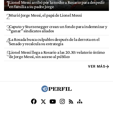
1
Lionel Messi arribó por la noche a Rosario para despedir
en familia a su padre Jorge
2
Murió Jorge Messi, el papá de Lionel Messi
3
Caputo y Sturzenegger crean un fondo para indemnizar y
“ganar” sindicatos aliados
4
La Rosada busca culpables después de la derrota en el
Senado y recalcula su estrategia
5
Lionel Messi llega a Rosario a las 20.30: velatorio íntimo
de Jorge Messi, sin acceso al público
VER MÁS