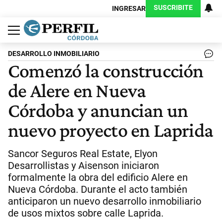
SUSCRIBITE
INGRESAR
Política
Economía
Judiciales
Sociedad
Cultura
Espectáculos
Deportes
Protagonistas
DESARROLLO INMOBILIARIO
Comenzó la construcción
de Alere en Nueva
Córdoba y anuncian un
nuevo proyecto en Laprida
Sancor Seguros Real Estate, Elyon
Desarrollistas y Aisenson iniciaron
formalmente la obra del edificio Alere en
Nueva Córdoba. Durante el acto también
anticiparon un nuevo desarrollo inmobiliario
de usos mixtos sobre calle Laprida.