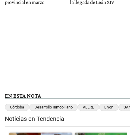
provincial en marzo
la llegada de León XIV
EN ESTA NOTA
Córdoba
Desarrollo Inmobiliario
ALERE
Elyon
SANC
Noticias en Tendencia
Este listado muestra los artículos con más comentarios en los últimos 
Un artículo de tendencia con el título "Milei despidió a Jorge Messi
Un artículo de tendencia con el