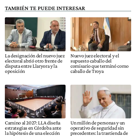
TAMBIÉN TE PUEDE INTERESAR
La designación del nuevo juez
Nuevo juez electoral y el
electoral abrió otro frente de
supuesto caballo del
disputa entre Llaryora y la
comisario que terminó como
oposición
caballo de Troya
Camino al 2027: LLA diseña
Un millón de personas y un
estrategias en Córdoba ante
operativo de seguridad sin
la hipótesis de una elección
precedentes: la trastienda de