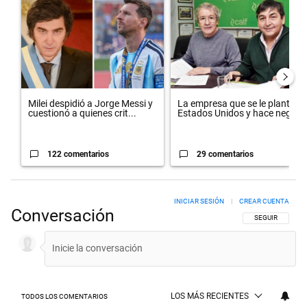
Milei despidió a Jorge Messi y
La empresa que se le plantó a
cuestionó a quienes crit...
Estados Unidos y hace neg...
122 comentarios
29 comentarios
INICIAR SESIÓN
|
CREAR CUENTA
Conversación
SIGA ESTA CON
SEGUIR
LOS MÁS RECIENTES
TODOS LOS COMENTARIOS