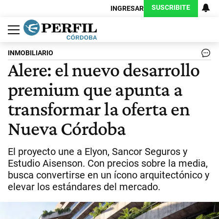
SUSCRIBITE
INGRESAR
Política
Economía
Judiciales
Sociedad
Cultura
Espectáculos
Deportes
Protagonistas
INMOBILIARIO
Alere: el nuevo desarrollo
premium que apunta a
transformar la oferta en
Nueva Córdoba
El proyecto une a Elyon, Sancor Seguros y
Estudio Aisenson. Con precios sobre la media,
busca convertirse en un ícono arquitectónico y
elevar los estándares del mercado.