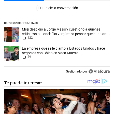
Todos los comentarios
Inicie la conversación
CONVERSACIONES ACTIVAS
Este listado muestra los artículos con más comentarios en los últimos 
Un artículo de tendencia con el título "Milei despidió a Jorge Messi y
Milei despidió a Jorge Messi y cuestionó a quienes
criticaron a Lionel: “Da vergüenza pensar que hubo anti-
122
Messi”
Un artículo de tendencia con el título "La empresa que se le plantó 
La empresa que se le plantó a Estados Unidos y hace
negocios con China en Vaca Muerta
29
Gestionado por