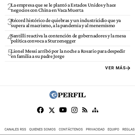
2
La empresa que se le plantó a Estados Unidos y hace
negocios con China en Vaca Muerta
3
Récord histórico de quiebras y un industricidio que ya
supera al macrismo, a la pandemia y al menemismo
4
Santilli reactiva la contención de gobernadores y la mesa
política convoca a Sturzenegger
5
Lionel Messi arribó por la noche a Rosario para despedir
en familia a su padre Jorge
VER MÁS
CANALES RSS
QUIENES SOMOS
CONTÁCTENOS
PRIVACIDAD
EQUIPO
REGLAS