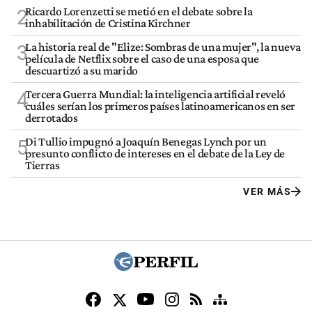
Ricardo Lorenzetti se metió en el debate sobre la
2
inhabilitación de Cristina Kirchner
La historia real de "Elize: Sombras de una mujer", la nueva
3
película de Netflix sobre el caso de una esposa que
descuartizó a su marido
Tercera Guerra Mundial: la inteligencia artificial reveló
4
cuáles serían los primeros países latinoamericanos en ser
derrotados
Di Tullio impugnó a Joaquín Benegas Lynch por un
5
presunto conflicto de intereses en el debate de la Ley de
Tierras
VER MÁS