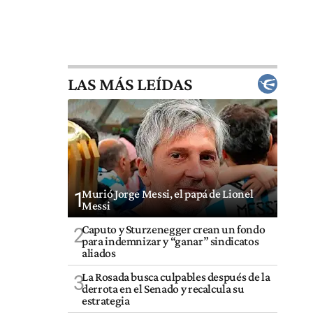
LAS MÁS LEÍDAS
Murió Jorge Messi, el papá de Lionel
1
Messi
Caputo y Sturzenegger crean un fondo
2
para indemnizar y “ganar” sindicatos
aliados
La Rosada busca culpables después de la
3
derrota en el Senado y recalcula su
estrategia