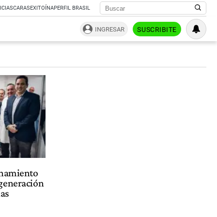
ICIAS
CARAS
EXITOÍNA
PERFIL BRASIL
INGRESAR
SUSCRIBITE
onamiento
generación
ias