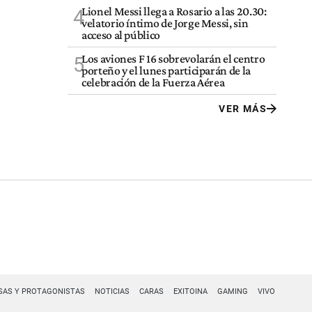
Lionel Messi llega a Rosario a las 20.30:
4
velatorio íntimo de Jorge Messi, sin
acceso al público
Los aviones F 16 sobrevolarán el centro
5
porteño y el lunes participarán de la
celebración de la Fuerza Aérea
VER MÁS
SAS Y PROTAGONISTAS
NOTICIAS
CARAS
EXITOINA
GAMING
VIVO