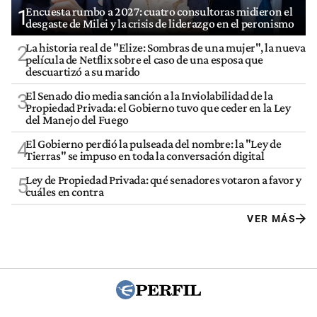
Encuesta rumbo a 2027: cuatro consultoras midieron el
1
desgaste de Milei y la crisis de liderazgo en el peronismo
La historia real de "Elize: Sombras de una mujer", la nueva
2
película de Netflix sobre el caso de una esposa que
descuartizó a su marido
El Senado dio media sanción a la Inviolabilidad de la
3
Propiedad Privada: el Gobierno tuvo que ceder en la Ley
del Manejo del Fuego
El Gobierno perdió la pulseada del nombre: la "Ley de
4
Tierras" se impuso en toda la conversación digital
Ley de Propiedad Privada: qué senadores votaron a favor y
5
cuáles en contra
VER MÁS