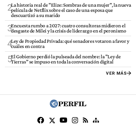
La historia real de "Elize: Sombras de una mujer", la nueva
2
película de Netflix sobre el caso de una esposa que
descuartizó a su marido
Encuesta rumbo a 2027: cuatro consultoras midieron el
3
desgaste de Milei y la crisis de liderazgo en el peronismo
Ley de Propiedad Privada: qué senadores votaron a favor y
4
cuáles en contra
El Gobierno perdió la pulseada del nombre: la "Ley de
5
Tierras" se impuso en toda la conversación digital
VER MÁS