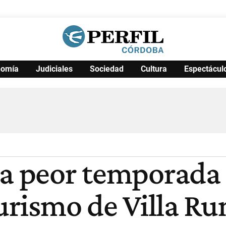
nomía
Judiciales
Sociedad
Cultura
Espectácul
Política
Pymes
Salud
Internacional
Clima
Deportes
Business
Noticias
Caras
la peor temporada 
turismo de Villa R