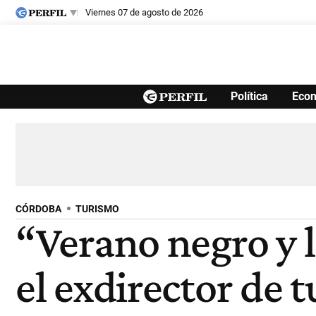
viernes 07 de agosto de 2026
Últimas noticias
Política
Eco
Inicio
Ahora
Opinión
Cultura
Arte
Educación
Videos
Córdoba
Reperfilar
Diario del Juicio
CÓRDOBA
TURISMO
“Verano negro y 
el exdirector de 