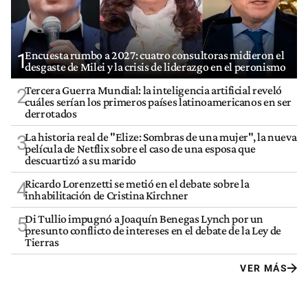
Encuesta rumbo a 2027: cuatro consultoras midieron el
1
desgaste de Milei y la crisis de liderazgo en el peronismo
Tercera Guerra Mundial: la inteligencia artificial reveló
2
cuáles serían los primeros países latinoamericanos en ser
derrotados
La historia real de "Elize: Sombras de una mujer", la nueva
3
película de Netflix sobre el caso de una esposa que
descuartizó a su marido
Ricardo Lorenzetti se metió en el debate sobre la
4
inhabilitación de Cristina Kirchner
Di Tullio impugnó a Joaquín Benegas Lynch por un
5
presunto conflicto de intereses en el debate de la Ley de
Tierras
VER MÁS