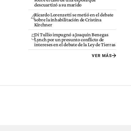
descuartizó a su marido
Ricardo Lorenzetti se metió en el debate
4
sobre la inhabilitación de Cristina
Kirchner
Di Tullio impugnó a Joaquín Benegas
5
Lynch por un presunto conflicto de
intereses en el debate de la Ley de Tierras
VER MÁS