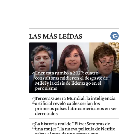
LAS MÁS LEÍDAS
Encuesta rumbo a 2027: cuatro
1
consultoras midieron el desgaste de
Milei y la crisis de liderazgo en el
peronismo
Tercera Guerra Mundial: la inteligencia
2
artificial reveló cuáles serían los
primeros países latinoamericanos en ser
derrotados
La historia real de "Elize: Sombras de
3
una mujer", la nueva película de Netflix
sobre el caso de una esposa que