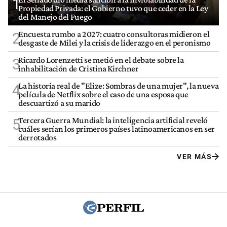
1
Propiedad Privada: el Gobierno tuvo que ceder en la Ley
del Manejo del Fuego
Encuesta rumbo a 2027: cuatro consultoras midieron el
2
desgaste de Milei y la crisis de liderazgo en el peronismo
Ricardo Lorenzetti se metió en el debate sobre la
3
inhabilitación de Cristina Kirchner
La historia real de "Elize: Sombras de una mujer", la nueva
4
película de Netflix sobre el caso de una esposa que
descuartizó a su marido
Tercera Guerra Mundial: la inteligencia artificial reveló
5
cuáles serían los primeros países latinoamericanos en ser
derrotados
VER MÁS