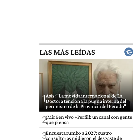
LAS MÁS LEÍDAS
Asís: "La movida internacional de La
1
Doctora tensiona la pugna interna del
peronismo de la Provincia del Pecado"
¡Mirá en vivo +Perfil!: un canal con gente
2
que piensa
Encuesta rumbo a 2027: cuatro
3
consultoras midieron el desgaste de