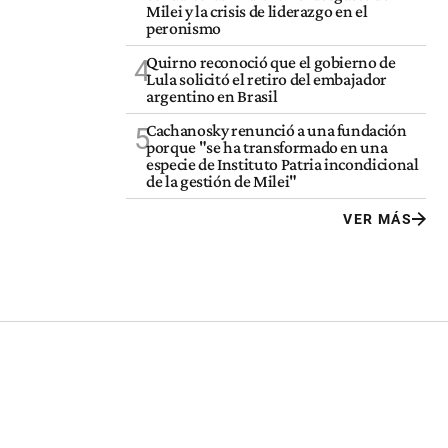
Milei y la crisis de liderazgo en el
peronismo
Quirno reconoció que el gobierno de
4
Lula solicitó el retiro del embajador
argentino en Brasil
Cachanosky renunció a una fundación
5
porque "se ha transformado en una
especie de Instituto Patria incondicional
de la gestión de Milei"
VER MÁS