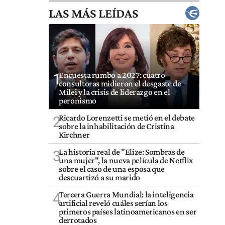
LAS MÁS LEÍDAS
Encuesta rumbo a 2027: cuatro
1
consultoras midieron el desgaste de
Milei y la crisis de liderazgo en el
peronismo
Ricardo Lorenzetti se metió en el debate
2
sobre la inhabilitación de Cristina
Kirchner
La historia real de "Elize: Sombras de
3
una mujer", la nueva película de Netflix
sobre el caso de una esposa que
descuartizó a su marido
Tercera Guerra Mundial: la inteligencia
4
artificial reveló cuáles serían los
primeros países latinoamericanos en ser
derrotados