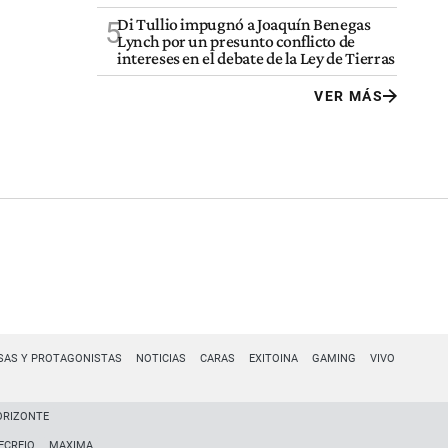
Di Tullio impugnó a Joaquín Benegas
5
Lynch por un presunto conflicto de
intereses en el debate de la Ley de Tierras
VER MÁS
SAS Y PROTAGONISTAS
NOTICIAS
CARAS
EXITOINA
GAMING
VIVO
ORIZONTE
ECREIO
MAXIMA