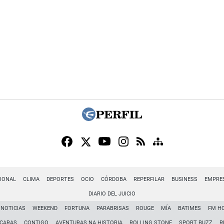
IONAL
CLIMA
DEPORTES
OCIO
CÓRDOBA
REPERFILAR
BUSINESS
EMPRE
DIARIO DEL JUICIO
NOTICIAS
WEEKEND
FORTUNA
PARABRISAS
ROUGE
MÍA
BATIMES
FM H
CARAS
CONTIGO
AVENTURAS NA HISTORIA
ROLLING STONE
SPORT BUZZ
R