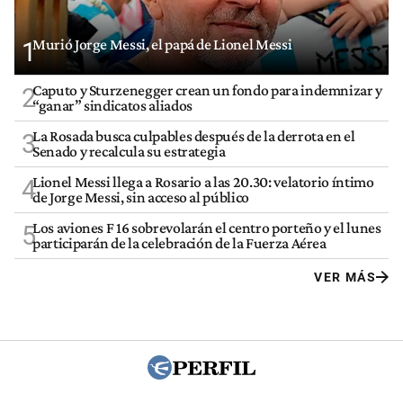
Murió Jorge Messi, el papá de Lionel Messi
1
Caputo y Sturzenegger crean un fondo para indemnizar y
2
“ganar” sindicatos aliados
La Rosada busca culpables después de la derrota en el
3
Senado y recalcula su estrategia
Lionel Messi llega a Rosario a las 20.30: velatorio íntimo
4
de Jorge Messi, sin acceso al público
Los aviones F 16 sobrevolarán el centro porteño y el lunes
5
participarán de la celebración de la Fuerza Aérea
VER MÁS