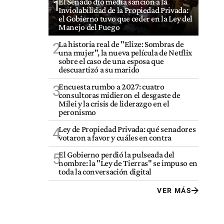
El Senado dio media sanción a la
1
Inviolabilidad de la Propiedad Privada:
el Gobierno tuvo que ceder en la Ley del
Manejo del Fuego
La historia real de "Elize: Sombras de
2
una mujer", la nueva película de Netflix
sobre el caso de una esposa que
descuartizó a su marido
Encuesta rumbo a 2027: cuatro
3
consultoras midieron el desgaste de
Milei y la crisis de liderazgo en el
peronismo
Ley de Propiedad Privada: qué senadores
4
votaron a favor y cuáles en contra
El Gobierno perdió la pulseada del
5
nombre: la "Ley de Tierras" se impuso en
toda la conversación digital
VER MÁS