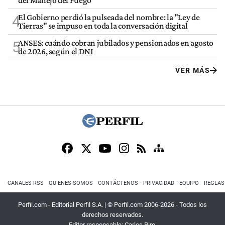
del Manejo del Fuego
El Gobierno perdió la pulseada del nombre: la "Ley de
4
Tierras" se impuso en toda la conversación digital
ANSES: cuándo cobran jubilados y pensionados en agosto
5
de 2026, según el DNI
VER MÁS
CANALES RSS
QUIENES SOMOS
CONTÁCTENOS
PRIVACIDAD
EQUIPO
REGLAS
Perfil.com - Editorial Perfil S.A.
| © Perfil.com 2006-2026 - Todos los
derechos reservados.
Editor responsable: Carlos Piro.