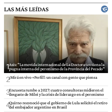
LAS MÁS LEÍDAS
Asís: "La movida internacional de La Doctora tensiona la
1
pugna interna del peronismo de la Provincia del Pecado"
¡Mirá en vivo +Perfil!: un canal con gente que piensa
2
Encuesta rumbo a 2027: cuatro consultoras midieron el
3
desgaste de Milei y la crisis de liderazgo en el peronismo
Quirno reconoció que el gobierno de Lula solicitó el retiro
4
del embajador argentino en Brasil