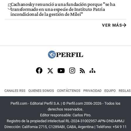
Cachanosky renunció a una fundación porque "se ha
5
transformado en una especie de Instituto Patria
incondicional de la gestión de Milei"
VER MÁS
CANALES RSS
QUIENES SOMOS
CONTÁCTENOS
PRIVACIDAD
EQUIPO
REGLAS
Perfil.com - Editorial Perfil S.A.
| © Perfil.com 2006-2026 - Todos los
derechos reservados.
Editor responsable: Carlos Piro.
Registro de la propiedad intelectual RL-2024-31002957-APN-DNDA#MJ
Dirección:
California 2715
,
C1289ABI
,
CABA, Argentina
| Teléfono:
+54 9 11