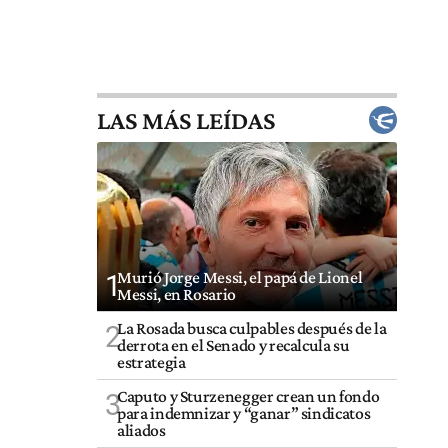
LAS MÁS LEÍDAS
Murió Jorge Messi, el papá de Lionel
1
Messi, en Rosario
La Rosada busca culpables después de la
2
derrota en el Senado y recalcula su
estrategia
Caputo y Sturzenegger crean un fondo
3
para indemnizar y “ganar” sindicatos
aliados