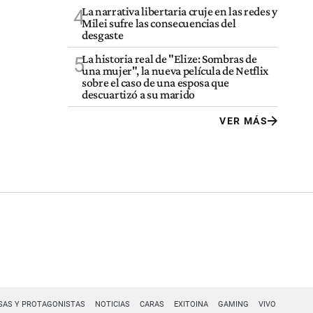
La narrativa libertaria cruje en las redes y
4
Milei sufre las consecuencias del
desgaste
La historia real de "Elize: Sombras de
5
una mujer", la nueva película de Netflix
sobre el caso de una esposa que
descuartizó a su marido
VER MÁS
SAS Y PROTAGONISTAS
NOTICIAS
CARAS
EXITOINA
GAMING
VIVO