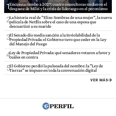
Encuesta rumbo a 2027: cuatro consultoras midieron el
1
desgaste de Milei y la crisis de liderazgo en el peronismo
La historia real de "Elize: Sombras de una mujer", la nueva
2
película de Netflix sobre el caso de una esposa que
descuartizó a su marido
El Senado dio media sanción a la Inviolabilidad de la
3
Propiedad Privada: el Gobierno tuvo que ceder en la Ley
del Manejo del Fuego
Ley de Propiedad Privada: qué senadores votaron a favor y
4
cuáles en contra
El Gobierno perdió la pulseada del nombre: la "Ley de
5
Tierras" se impuso en toda la conversación digital
VER MÁS