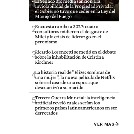
El Senado dio media sanción a la
1
Inviolabilidad de la Propiedad Privada:
el Gobierno tuvo que ceder en la Ley del
Manejo del Fuego
Encuesta rumbo a 2027: cuatro
2
consultoras midieron el desgaste de
Milei y la crisis de liderazgo en el
peronismo
Ricardo Lorenzetti se metió en el debate
3
sobre la inhabilitación de Cristina
Kirchner
La historia real de "Elize: Sombras de
4
una mujer", la nueva película de Netflix
sobre el caso de una esposa que
descuartizó a su marido
Tercera Guerra Mundial: la inteligencia
5
artificial reveló cuáles serían los
primeros países latinoamericanos en ser
derrotados
VER MÁS