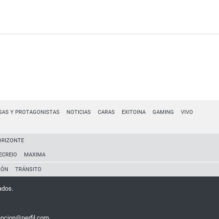
SAS Y PROTAGONISTAS
NOTICIAS
CARAS
EXITOINA
GAMING
VIVO
ORIZONTE
ECREIO
MAXIMA
IÓN
TRÁNSITO
ados.
encion@perfil.com