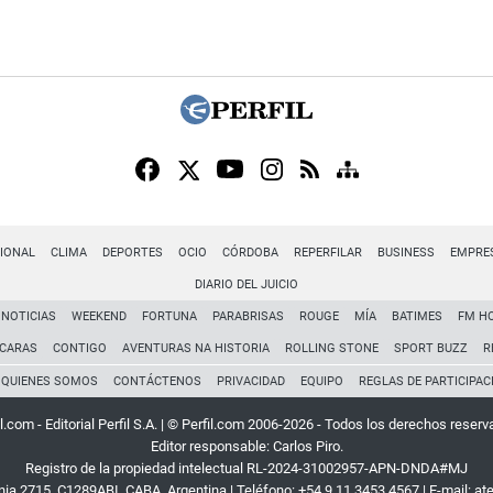
IONAL
CLIMA
DEPORTES
OCIO
CÓRDOBA
REPERFILAR
BUSINESS
EMPRE
DIARIO DEL JUICIO
NOTICIAS
WEEKEND
FORTUNA
PARABRISAS
ROUGE
MÍA
BATIMES
FM H
CARAS
CONTIGO
AVENTURAS NA HISTORIA
ROLLING STONE
SPORT BUZZ
R
QUIENES SOMOS
CONTÁCTENOS
PRIVACIDAD
EQUIPO
REGLAS DE PARTICIPAC
l.com - Editorial Perfil S.A.
| © Perfil.com 2006-2026 - Todos los derechos reserv
Editor responsable: Carlos Piro.
Registro de la propiedad intelectual RL-2024-31002957-APN-DNDA#MJ
rnia 2715
,
C1289ABI
,
CABA, Argentina
| Teléfono:
+54 9 11 3453 4567
| E-mail:
at