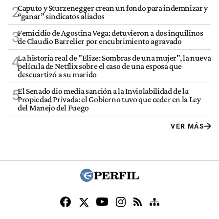
Caputo y Sturzenegger crean un fondo para indemnizar y
2
“ganar” sindicatos aliados
Femicidio de Agostina Vega: detuvieron a dos inquilinos
3
de Claudio Barrelier por encubrimiento agravado
La historia real de "Elize: Sombras de una mujer", la nueva
4
película de Netflix sobre el caso de una esposa que
descuartizó a su marido
El Senado dio media sanción a la Inviolabilidad de la
5
Propiedad Privada: el Gobierno tuvo que ceder en la Ley
del Manejo del Fuego
VER MÁS