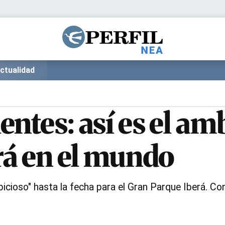
Política
Pymes
Salud
Internacional
Clima
Deportes
ctualidad
Business
Noticias
Caras
ntes: así es el am
rá en el mundo
cioso" hasta la fecha para el Gran Parque Iberá. Con