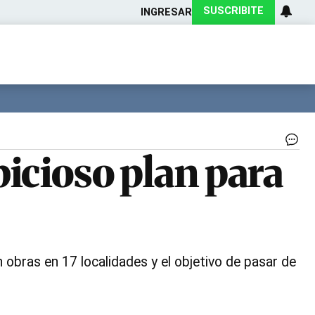
SUSCRIBITE
INGRESAR
Ciencia
Protagonistas
Tecnología
CARAS
Exitoina
Turismo
Exitoina
Gaming
Vivo
El
bicioso plan para
hu
cor
reg
vis
to
el
año
|
 obras en 17 localidades y el objetivo de pasar de
Ge