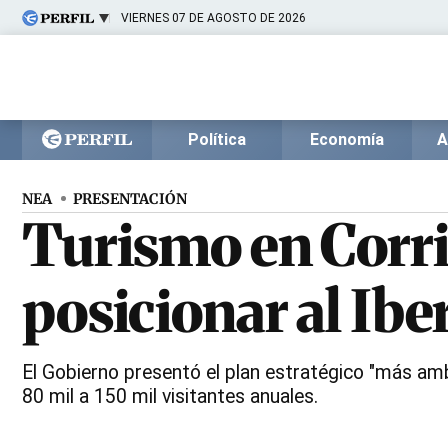
VIERNES 07 DE AGOSTO DE 2026
Últimas noticias
Inicio
Ahora
Opinión
Cultura
Arte
Educación
Política
Economía
A
Videos
Córdoba
Reperfilar
Diario del Juicio
NEA
PRESENTACIÓN
Turismo en Corrie
posicionar al Ibe
El Gobierno presentó el plan estratégico "más ambi
80 mil a 150 mil visitantes anuales.