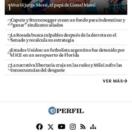
Murió Jorge Messi, el papá de Lionel Messi
1
Caputo y Sturzenegger crean un fondo para indemnizar y
2
“ganar” sindicatos aliados
La Rosada busca culpables después de la derrota en el
3
Senado y recalcula su estrategia
Estados Unidos: un futbolista argentino fue detenido por
4
el ICE en un aeropuerto de Florida
La narrativa libertaria cruje en las redes y Milei sufre las
5
consecuencias del desgaste
VER MÁS